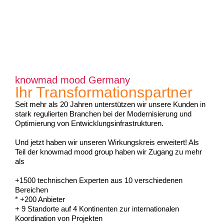
Operational excellence
bei jedem Schritt
knowmad mood Deutschland bietet
professionelle Dienstleistungen und
knowmad mood Germany
Werkzeuge für Kunden in den Bereichen
CI, CD oder DevOps. Sie bieten Training,
Ihr Transformationspartner
Coaching, Zertifizierung und
Seit mehr als 20 Jahren unterstützen wir unsere Kunden in
umfassenden Support, um
stark regulierten Branchen bei der Modernisierung und
technologische Relevanz und maximale
Optimierung von Entwicklungsinfrastrukturen.
Effizienz zu gewährleisten. knowmad
mood Deutschland hilft Kunden, ihr
Potenzial in der Softwareentwicklung
Und jetzt haben wir unseren Wirkungskreis erweitert! Als
auszuschöpfen.
Teil der knowmad mood group haben wir Zugang zu mehr
als
+1500 technischen Experten aus 10 verschiedenen
Bereichen
* +200 Anbieter
+ 9 Standorte auf 4 Kontinenten zur internationalen
Koordination von Projekten