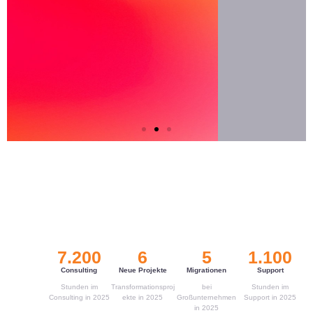
7.2
00
6
5
1.1
00
Consulting
Neue Projekte
Migrationen
Support
Stunden im
Transformationsproj
bei
Stunden im
Consulting in 2025
ekte in 2025
Großunternehmen
Support in 2025
in 2025